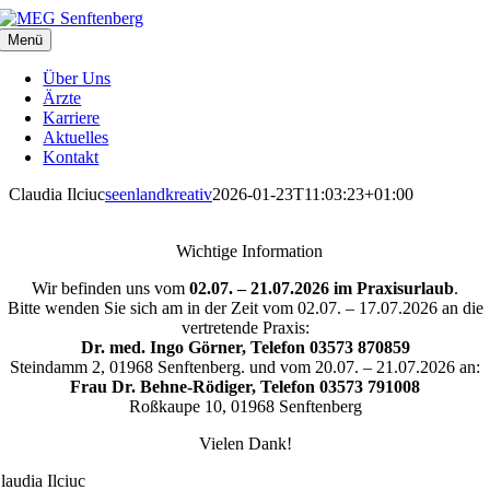
Zum
Inhalt
Menü
springen
Über Uns
Ärzte
Karriere
Aktuelles
Kontakt
Claudia Ilciuc
seenlandkreativ
2026-01-23T11:03:23+01:00
Wichtige Information
Wir befinden uns vom
02.07
. – 21.07.2026 im Praxisurlaub
.
Bitte wenden Sie sich am in der Zeit vom 02.07. – 17.07.2026 an die
vertretende Praxis:
Dr. med. Ingo Görner, Telefon 03573 870859
Steindamm 2, 01968 Senftenberg. und vom 20.07. – 21.07.2026 an:
Frau Dr. Behne-Rödiger, Telefon 03573 791008
Roßkaupe 10, 01968 Senftenberg
Vielen Dank!
laudia Ilciuc